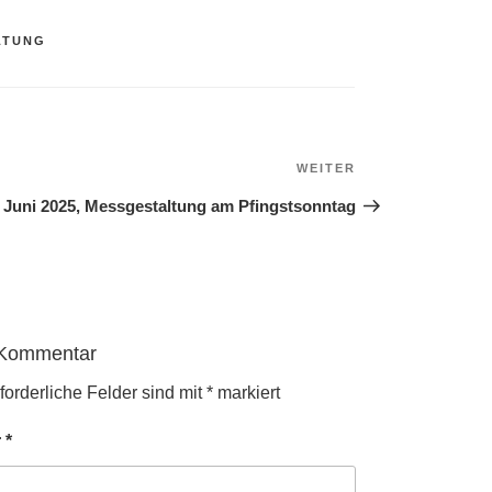
N
LTUNG
WEITER
Nächster
Beitrag
. Juni 2025, Messgestaltung am Pfingstsonntag
 Kommentar
forderliche Felder sind mit
*
markiert
r
*