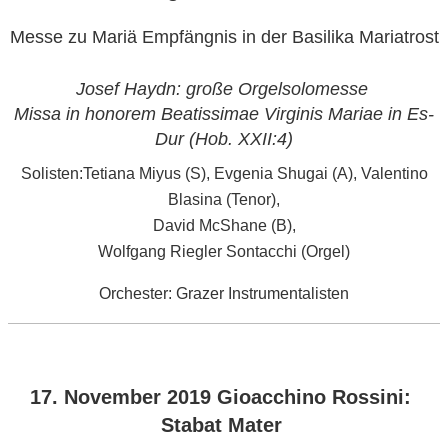
Messe
zu Mariä Empfängnis
in der Basilika Mariatrost
Josef Haydn: große Orgelsolomesse
Missa in honorem Beatissimae Virginis Mariae in Es-
Dur (Hob. XXII:4)
Solisten:Tetiana Miyus (S), Evgenia Shugai (A), Valentino
Blasina (Tenor),
David McShane (B),
Wolfgang Riegler Sontacchi (Orgel)
Orchester: Grazer Instrumentalisten
VERÖFFENTLICHT
17. November 2019 Gioacchino Rossini:
AM
Stabat Mater