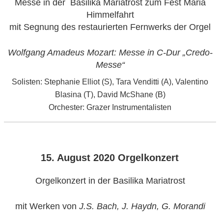
Messe in der Basilika Mariatrost zum Fest
Mariä
Himmelfahrt
mit Segnung des restaurierten Fernwerks der Orgel
Wolfgang Amadeus Mozart: Messe in C-Dur „Credo-
Messe“
Solisten: Stephanie Elliot (S), Tara Venditti (A), Valentino
Blasina (T), David McShane (B)
Orchester: Grazer Instrumentalisten
VERÖFFENTLICHT
15. August 2020 Orgelkonzert
AM
Orgelkonzert in der Basilika Mariatrost
mit Werken von
J.S. Bach, J. Haydn, G. Morandi