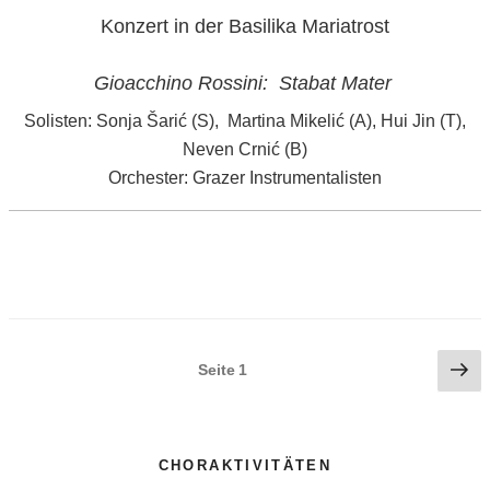
Konzert in der Basilika Mariatrost
Gioacchino Rossini: Stabat Mater
Solisten: Sonja Šarić (S), Martina Mikelić (A), Hui Jin (T),
Neven Crnić (B)
Orchester: Grazer Instrumentalisten
Seitennummerierung
Nä
Seite
1
Sei
der
Beiträge
CHORAKTIVITÄTEN