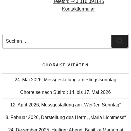
Telefon: +43 316 391145
Kontaktformular
Suchen
Suc
nach:
CHORAKTIVITÄTEN
24. Mai 2026, Messgestaltung am Pfingstsonntag
Chorreise nach Sütirol: 14. bis 17. Mai 2026
12. April 2026, Messgestaltung am „Weißen Sonntag“
8. Februar 2026, Darstellung des Herrn, „Mariä Lichtmess“
24. Dezember 2025, Heiliger Abend, Basilika Mariatrost